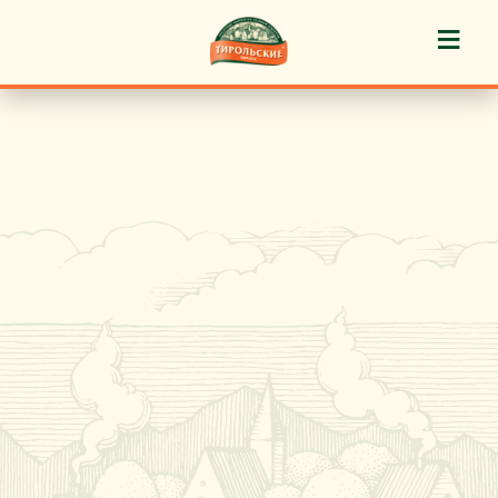
≡
История марки
Пироги «Тирольские» ®
Пирожные «Тирольские» ®
Торты «Тирольские» ®
Куличи
Кафе-кондитерские
Новости