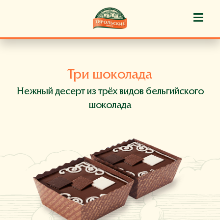
≡
История марки
Три шоколада
Пироги «Тирольские» ®
Нежный десерт из трёх видов бельгийского
Пирожные «Тирольские» ®
шоколада
Торты «Тирольские» ®
Куличи
Кафе-кондитерские
Новости