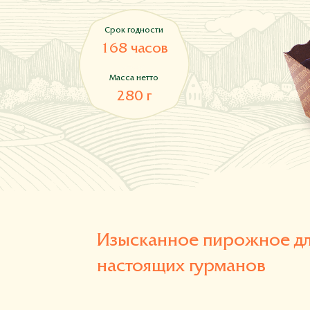
Срок годности
168 часов
Масса нетто
280 г
Изысканное пирожное д
настоящих гурманов