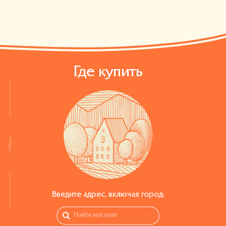
Где купить
Введите адрес, включая город:
алина-гурмэ
Клубника со сливками