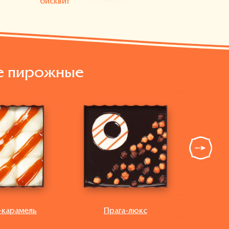
Изысканный
шоколад
е пирожные
-карамель
Прага-люкс
М