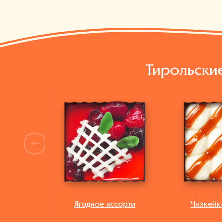
Тирольски
next
Ягодное ассорти
Чизкейк