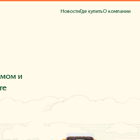
Новости
Где купить
О компании
та
емом и
те