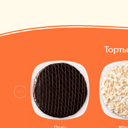
Торты
next
белко
Прага
Ябл