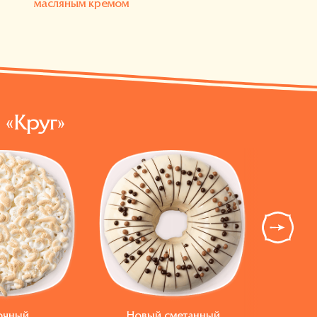
 «Круг»
Воздушно-
вая крошка
очный
Новый сметанный