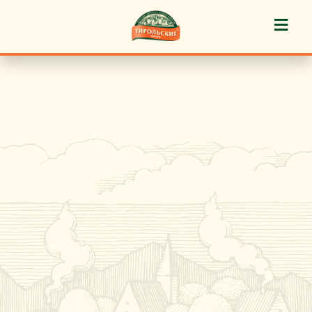
≡
История марки
Пироги «Тирольские» ®
Пирожные «Тирольские» ®
Торты «Тирольские» ®
Куличи
Кафе-кондитерские
Новости