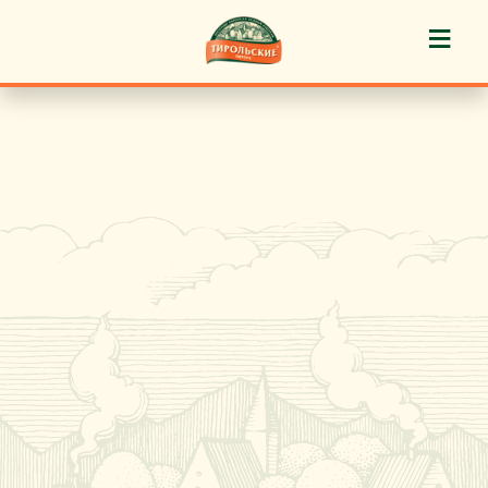
≡
История марки
Пироги «Тирольские» ®
Пирожные «Тирольские» ®
Торты «Тирольские» ®
Куличи
Кафе-кондитерские
Новости