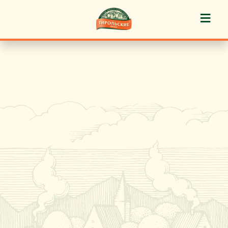
≡
История марки
Пироги «Тирольские» ®
Пирожные «Тирольские» ®
Торты «Тирольские» ®
Куличи
Кафе-кондитерские
Новости