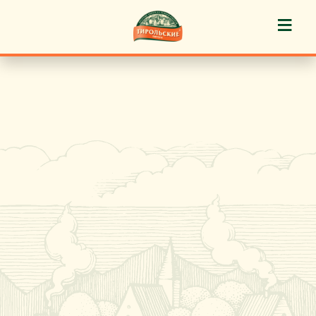
≡
История марки
Пироги «Тирольские» ®
Пирожные «Тирольские» ®
Торты «Тирольские» ®
Куличи
Кафе-кондитерские
Новости