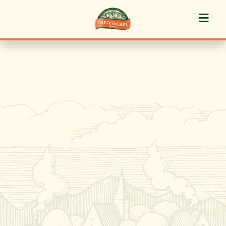
≡
История марки
Пироги «Тирольские» ®
Пирожные «Тирольские» ®
Торты «Тирольские» ®
Куличи
Кафе-кондитерские
Новости