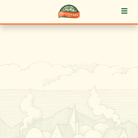
≡
История марки
Пироги «Тирольские» ®
Пирожные «Тирольские» ®
Торты «Тирольские» ®
Куличи
Кафе-кондитерские
Новости