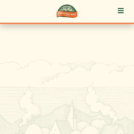
≡
История марки
Пироги «Тирольские» ®
Пирожные «Тирольские» ®
Торты «Тирольские» ®
Куличи
Кафе-кондитерские
Новости