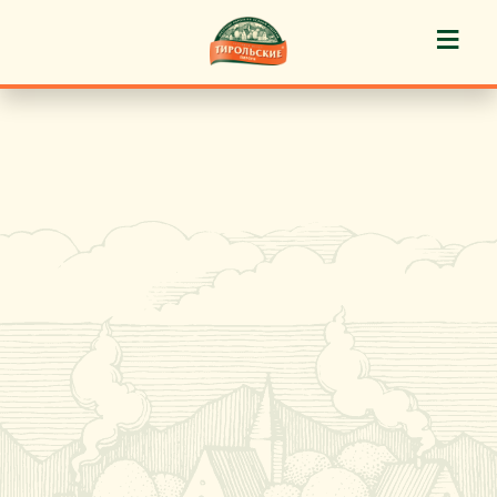
≡
История марки
Пироги «Тирольские» ®
Пирожные «Тирольские» ®
Торты «Тирольские» ®
Куличи
Кафе-кондитерские
Новости