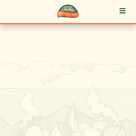
≡
История марки
Пироги «Тирольские» ®
Пирожные «Тирольские» ®
Торты «Тирольские» ®
Куличи
Кафе-кондитерские
Новости