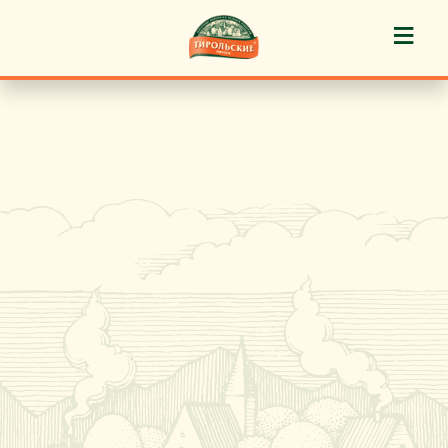
≡
История марки
Пироги «Тирольские» ®
Пирожные «Тирольские» ®
Торты «Тирольские» ®
Куличи
Кафе-кондитерские
Новости