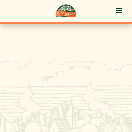
≡
История марки
Пироги «Тирольские» ®
Пирожные «Тирольские» ®
Торты «Тирольские» ®
Куличи
Кафе-кондитерские
Новости