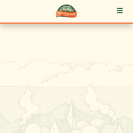
≡
История марки
Пироги «Тирольские» ®
Пирожные «Тирольские» ®
Торты «Тирольские» ®
Куличи
Кафе-кондитерские
Новости