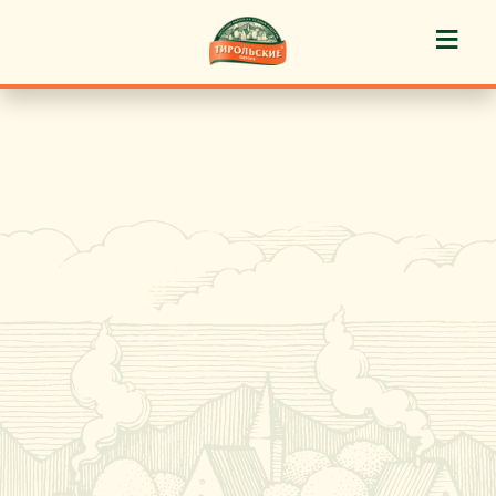
≡
История марки
Пироги «Тирольские» ®
Пирожные «Тирольские» ®
Торты «Тирольские» ®
Куличи
Кафе-кондитерские
Новости