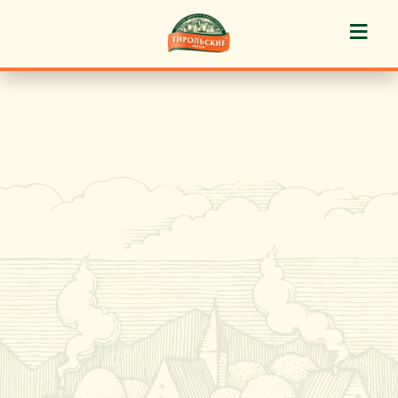
≡
История марки
Пироги «Тирольские» ®
Пирожные «Тирольские» ®
Торты «Тирольские» ®
Куличи
Кафе-кондитерские
Новости