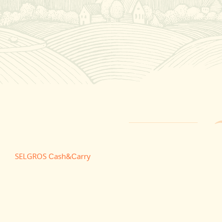
SELGROS Сash&Сarry