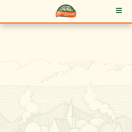
≡
История марки
Пироги «Тирольские» ®
Пирожные «Тирольские» ®
Торты «Тирольские» ®
Куличи
Кафе-кондитерские
Новости