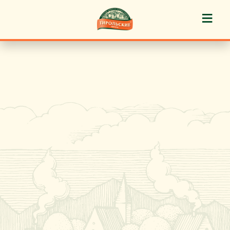
≡
История марки
Пироги «Тирольские» ®
Пирожные «Тирольские» ®
Торты «Тирольские» ®
Куличи
Кафе-кондитерские
Новости