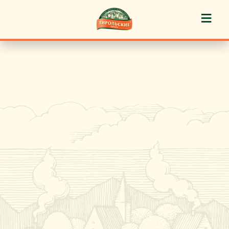
≡
История марки
Пироги «Тирольские» ®
Пирожные «Тирольские» ®
Торты «Тирольские» ®
Куличи
Кафе-кондитерские
Новости