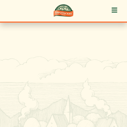
≡
История марки
Пироги «Тирольские» ®
Пирожные «Тирольские» ®
Торты «Тирольские» ®
Куличи
Кафе-кондитерские
Новости