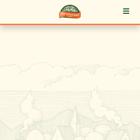
≡
История марки
Пироги «Тирольские» ®
Пирожные «Тирольские» ®
Торты «Тирольские» ®
Куличи
Кафе-кондитерские
Новости