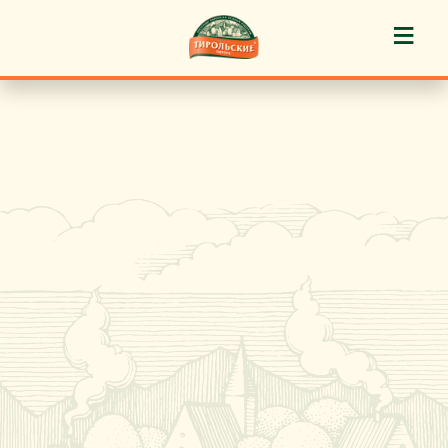
≡
История марки
Пироги «Тирольские» ®
Пирожные «Тирольские» ®
Торты «Тирольские» ®
Куличи
Кафе-кондитерские
Новости