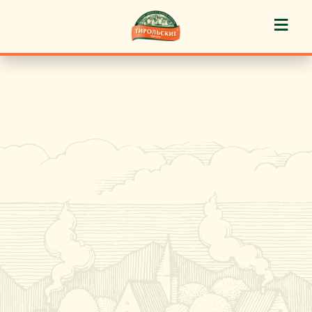
≡
История марки
Пироги «Тирольские» ®
Пирожные «Тирольские» ®
Торты «Тирольские» ®
Куличи
Кафе-кондитерские
Новости