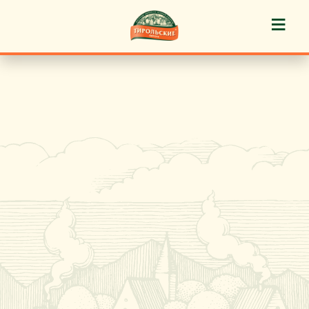
≡
История марки
Пироги «Тирольские» ®
Пирожные «Тирольские» ®
Торты «Тирольские» ®
Куличи
Кафе-кондитерские
Новости