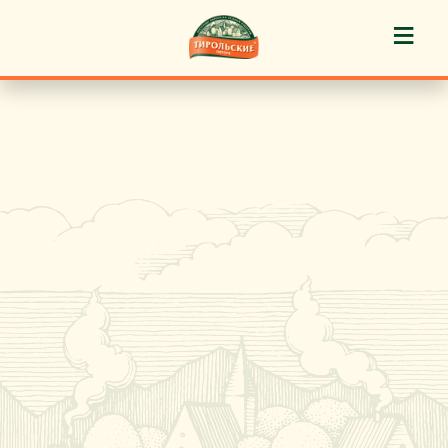
≡
История марки
Пироги «Тирольские» ®
Пирожные «Тирольские» ®
Торты «Тирольские» ®
Куличи
Кафе-кондитерские
Новости