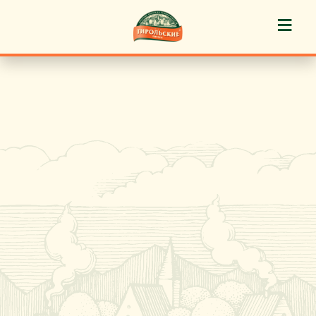
≡
История марки
Пироги «Тирольские» ®
Пирожные «Тирольские» ®
Торты «Тирольские» ®
Куличи
Кафе-кондитерские
Новости