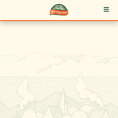
≡
История марки
Пироги «Тирольские» ®
Пирожные «Тирольские» ®
Торты «Тирольские» ®
Куличи
Кафе-кондитерские
Новости