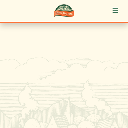
≡
История марки
Пироги «Тирольские» ®
Пирожные «Тирольские» ®
Торты «Тирольские» ®
Куличи
Кафе-кондитерские
Новости