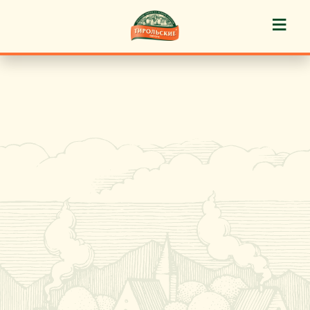
≡
История марки
Пироги «Тирольские» ®
Пирожные «Тирольские» ®
Торты «Тирольские» ®
Куличи
Кафе-кондитерские
Новости