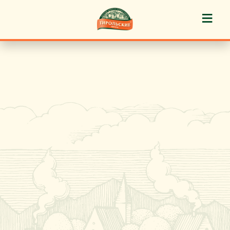
≡
История марки
Пироги «Тирольские» ®
Пирожные «Тирольские» ®
Торты «Тирольские» ®
Куличи
Кафе-кондитерские
Новости