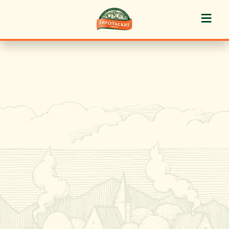
≡
История марки
Пироги «Тирольские» ®
Пирожные «Тирольские» ®
Торты «Тирольские» ®
Куличи
Кафе-кондитерские
Новости