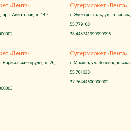
кет «Лента»
Cупермаркет «Лента»
, пр-т Авиаторов, д. 149
г. Электросталь, ул. Тевосяна,
55.779103
000002
38.445741999999996
кет «Лента»
Cупермаркет «Лента»
л. Борисовские пруды, д. 26,
г. Москва, ул. Зеленодольская
55.701038
37.76444600000002
000003