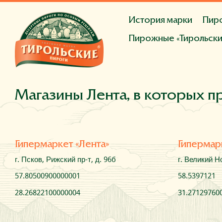
История марки
Пиро
Пирожные «Тирольски
Ягодная поляна
Крем-брюле
Пломбирны
Персик-К
Йогурт-тропик
Груша в ко
Малина-шоколад
Вишня-
Ягодное ассорти
Клубник
Новый сметанный
Яблоч
Прага-люкс
Малина-гурмэ
Магазины Лента, в которых п
Мини манго-маракуйя
Ми
Картошка
Кольцо с твор
Малина
Вишня
Клубника
В
Ягодка
Малинка
Клубничк
Гипермаркет «Лента»
Гипермар
Пирог Малиновый
Пирог
г. Псков, Рижский пр-т, д. 96б
г. Великий Н
57.80500900000001
58.5397121
28.26822100000004
31.27129760