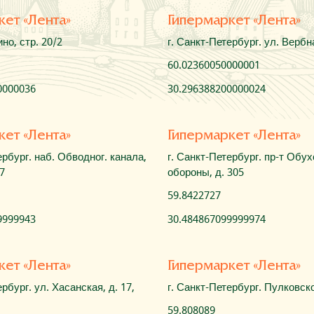
кет «Лента»
Гипермаркет «Лента»
но, стр. 20/2
г. Санкт-Петербург. ул. Вербна
60.02360050000001
0000036
30.296388200000024
кет «Лента»
Гипермаркет «Лента»
ербург. наб. Обводног. канала,
г. Санкт-Петербург. пр-т Обу
 7
обороны, д. 305
59.8422727
9999943
30.484867099999974
кет «Лента»
Гипермаркет «Лента»
рбург. ул. Хасанская, д. 17,
г. Санкт-Петербург. Пулковско
59.808089