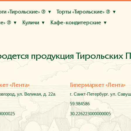
ги «Тирольские» ®
Торты «Тирольские» ®
е» ®
Куличи
Кафе-кондитерские
й
лубника
Профитроли
Черри-бренди
Тирамису
Клубничный
Три шоколада
Малиновый
Чизкейк
ньяке
Сметанный с ананасами
Творожный
Вишнёвый
клубника
Северная ягода
а со сливками
Вишня в шоколаде
Чизкейк-карамель
Панна-кот
ный
Прага
Ленинградский
Птичка
Полет
Три шоколада
родется продукция Тирольских 
ни вишня
Мини клубника
Мини летняя ягода
ожным кремом
Трубочка
Эклер
ишня-клубника
Ягодный микс
а
кет «Лента»
Гипермаркет «Лента»
 Клубничный
Пирог Тропический
Пирог Вишнёвый
овгород, ул. Великая, д. 22а
г. Санкт-Петербург. ул. Савуш
59.984586
0000025
30.226223000000005