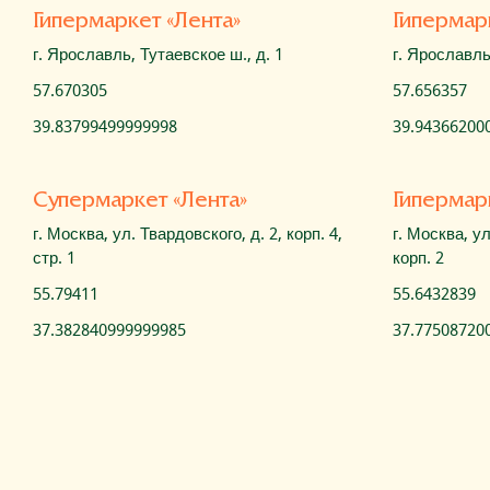
Гипермаркет «Лента»
Гипермар
г. Ярославль, Тутаевское ш., д. 1
г. Ярославль
57.670305
57.656357
39.83799499999998
39.94366200
Cупермаркет «Лента»
Гипермар
г. Москва, ул. Твардовского, д. 2, корп. 4,
г. Москва, у
стр. 1
корп. 2
55.79411
55.6432839
37.382840999999985
37.77508720