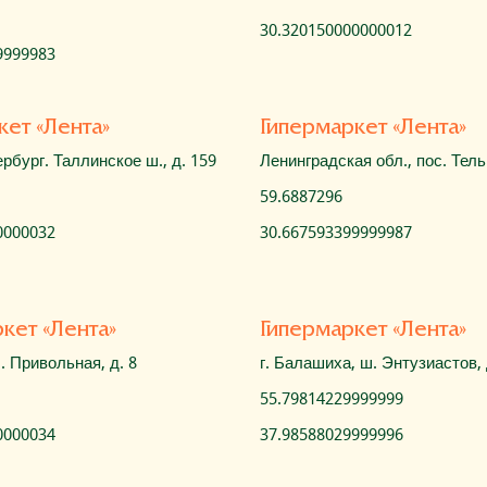
30.320150000000012
9999983
кет «Лента»
Гипермаркет «Лента»
ербург. Таллинское ш., д. 159
Ленинградская обл., пос. Тель
59.6887296
0000032
30.667593399999987
кет «Лента»
Гипермаркет «Лента»
л. Привольная, д. 8
г. Балашиха, ш. Энтузиастов, 
55.79814229999999
0000034
37.98588029999996