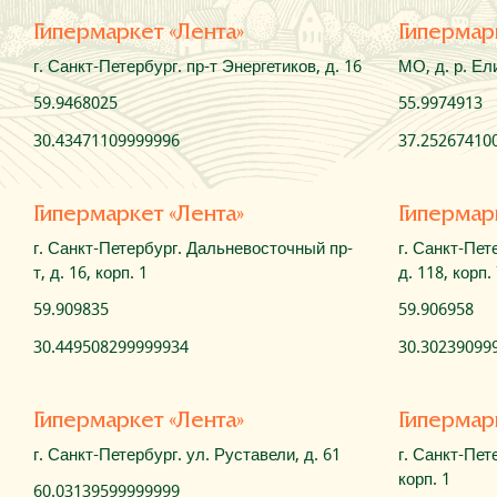
Гипермаркет «Лента»
Гипермар
г. Санкт-Петербург. пр-т Энергетиков, д. 16
МО, д. р. Ели
59.9468025
55.9974913
30.43471109999996
37.25267410
Гипермаркет «Лента»
Гипермар
г. Санкт-Петербург. Дальневосточный пр-
г. Санкт-Пет
т, д. 16, корп. 1
д. 118, корп.
59.909835
59.906958
30.449508299999934
30.30239099
Гипермаркет «Лента»
Гипермар
г. Санкт-Петербург. ул. Руставели, д. 61
г. Санкт-Пете
корп. 1
60.03139599999999