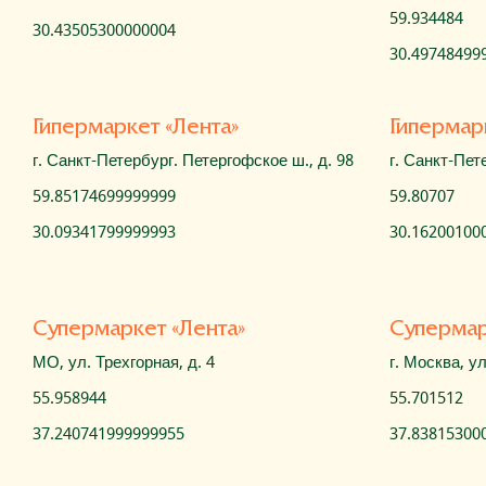
59.934484
30.43505300000004
30.49748499
Гипермаркет «Лента»
Гипермар
г. Санкт-Петербург. Петергофское ш., д. 98
г. Санкт-Пет
59.85174699999999
59.80707
30.09341799999993
30.16200100
Супермаркет «Лента»
Cупермар
МО, ул. Трехгорная, д. 4
г. Москва, у
55.958944
55.701512
37.240741999999955
37.83815300